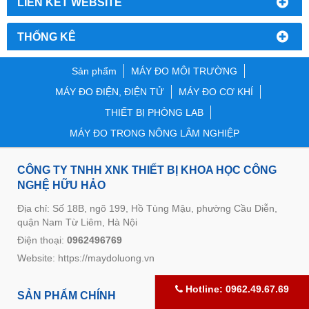
LIÊN KẾT WEBSITE
THỐNG KÊ
Sản phẩm
MÁY ĐO MÔI TRƯỜNG
MÁY ĐO ĐIỆN, ĐIỆN TỬ
MÁY ĐO CƠ KHÍ
THIẾT BỊ PHÒNG LAB
MÁY ĐO TRONG NÔNG LÂM NGHIỆP
CÔNG TY TNHH XNK THIẾT BỊ KHOA HỌC CÔNG
NGHỆ HỮU HẢO
Địa chỉ: Số 18B, ngõ 199, Hồ Tùng Mậu, phường Cầu Diễn,
quận Nam Từ Liêm, Hà Nội
Điện thoại:
0962496769
Website:
https://maydoluong.vn
Hotline: 0962.49.67.69
SẢN PHẨM CHÍNH