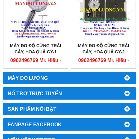
MÁY ĐO ĐỘ CỨNG TRÁI
MÁY ĐO ĐỘ CỨNG TRÁI
CÂY, HOA QUẢ GY-1
CÂY, HOA QUẢ GY-2
0962496769 Mr. Hiếu -
0962496769 Mr. Hiếu -
0763556769 Mr. Cường
0763556769 Mr. Cường
MÁY ĐO LƯỜNG
HỔ TRỢ TRỰC TUYẾN
SẢN PHẨM NỔI BẬT
FANPAGE FACEBOOK