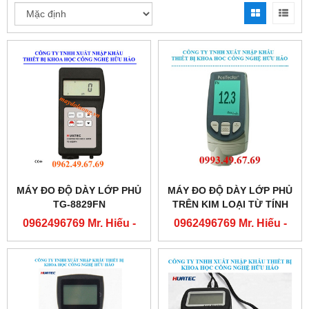
MÁY ĐO ĐỘ DÀY LỚP PHỦ
MÁY ĐO ĐỘ DÀY LỚP PHỦ
TG-8829FN
TRÊN KIM LOẠI TỪ TÍNH
F1
0962496769 Mr. Hiếu -
0962496769 Mr. Hiếu -
0763556769 Mr. Cường
0763556769 Mr. Cường