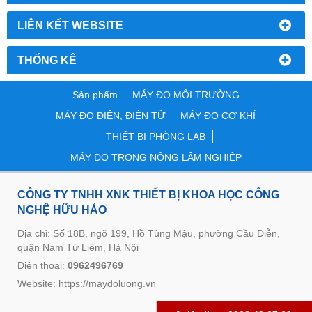
LIÊN KẾT WEBSITE
THỐNG KÊ
Sản phẩm
MÁY ĐO MÔI TRƯỜNG
MÁY ĐO ĐIỆN, ĐIỆN TỬ
MÁY ĐO CƠ KHÍ
THIẾT BỊ PHÒNG LAB
MÁY ĐO TRONG NÔNG LÂM NGHIỆP
CÔNG TY TNHH XNK THIẾT BỊ KHOA HỌC CÔNG
NGHỆ HỮU HẢO
Địa chỉ: Số 18B, ngõ 199, Hồ Tùng Mậu, phường Cầu Diễn,
quận Nam Từ Liêm, Hà Nội
Điện thoại:
0962496769
Website:
https://maydoluong.vn