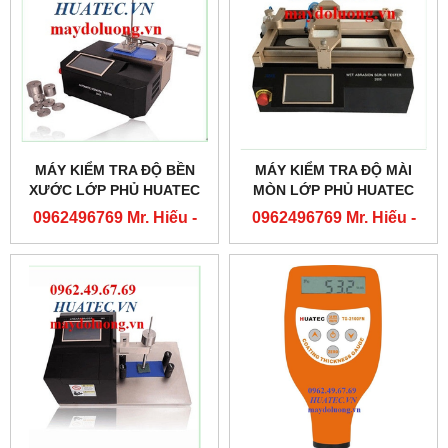
MÁY KIỂM TRA ĐỘ BỀN
MÁY KIỂM TRA ĐỘ MÀI
XƯỚC LỚP PHỦ HUATEC
MÒN LỚP PHỦ HUATEC
MT-2801
MT-2805
0962496769 Mr. Hiếu -
0962496769 Mr. Hiếu -
0763556769 Mr. Cường
0763556769 Mr. Cường