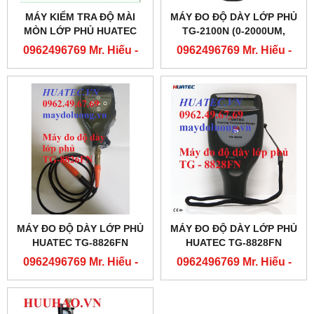
MÁY KIỂM TRA ĐỘ MÀI
MÁY ĐO ĐỘ DÀY LỚP PHỦ
MÒN LỚP PHỦ HUATEC
TG-2100N (0-2000UM,
MT-2803
KHÔNG DẪN ĐIỆN)
0962496769 Mr. Hiếu -
0962496769 Mr. Hiếu -
0763556769 Mr. Cường
0763556769 Mr. Cường
MÁY ĐO ĐỘ DÀY LỚP PHỦ
MÁY ĐO ĐỘ DÀY LỚP PHỦ
HUATEC TG-8826FN
HUATEC TG-8828FN
0962496769 Mr. Hiếu -
0962496769 Mr. Hiếu -
0763556769 Mr. Cường
0763556769 Mr. Cường