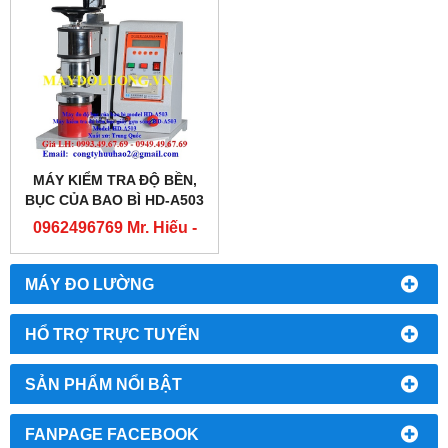
MÁY KIỂM TRA ĐỘ BỀN,
BỤC CỦA BAO BÌ HD-A503
0962496769 Mr. Hiếu -
0763556769 Mr. Cường
MÁY ĐO LƯỜNG
HỔ TRỢ TRỰC TUYẾN
SẢN PHẨM NỔI BẬT
FANPAGE FACEBOOK