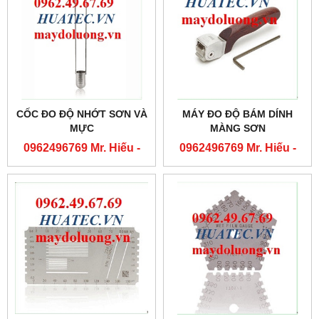
CỐC ĐO ĐỘ NHỚT SƠN VÀ
MÁY ĐO ĐỘ BÁM DÍNH
MỰC
MÀNG SƠN
0962496769 Mr. Hiếu -
0962496769 Mr. Hiếu -
0763556769 Mr. Cường
0763556769 Mr. Cường