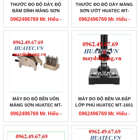
THƯỚC ĐO ĐỘ DÀY, ĐỘ
THƯỚC ĐO ĐỘ DÀY MÀNG
BÁM DÍNH MÀNG SƠN
SƠN ƯỚT HUATEC MT-
ƯỚT HUATEC MT-2203
1701
0962496769 Mr. Hiếu -
0962496769 Mr. Hiếu -
0763556769 Mr. Cường
0763556769 Mr. Cường
MÁY ĐO ĐỘ BỀN UỐN
MÁY ĐO ĐỘ BỀN VA ĐẬP
MÀNG SƠN HUATEC MT-
LỚP PHỦ HUATEC MT-1601
1603
0962496769 Mr. Hiếu -
0962496769 Mr. Hiếu -
0763556769 Mr. Cường
0763556769 Mr. Cường