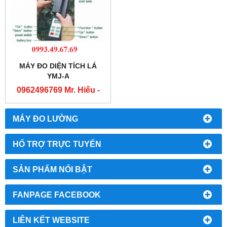
MÁY ĐO DIỆN TÍCH LÁ
YMJ-A
0962496769 Mr. Hiếu -
0763556769 Mr. Cường
MÁY ĐO LƯỜNG
HỔ TRỢ TRỰC TUYẾN
SẢN PHẨM NỔI BẬT
FANPAGE FACEBOOK
LIÊN KẾT WEBSITE