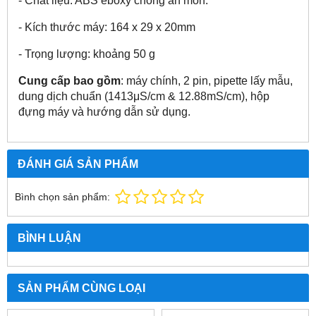
- Chất liệu: ABS eboxy chống ăn mòn.
- Kích thước máy: 164 x 29 x 20mm
- Trọng lượng: khoảng 50 g
Cung cấp bao gồm
: máy chính, 2 pin, pipette lấy mẫu,
dung dịch chuẩn (1413μS/cm & 12.88mS/cm), hộp
đựng máy và hướng dẫn sử dụng.
ĐÁNH GIÁ SẢN PHẨM
Bình chọn sản phẩm:
BÌNH LUẬN
SẢN PHẨM CÙNG LOẠI