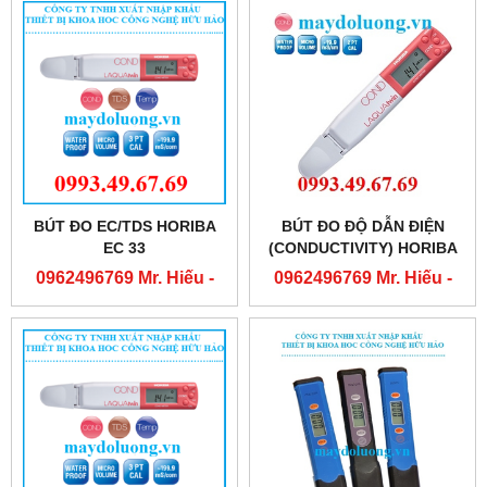
BÚT ĐO EC/TDS HORIBA
BÚT ĐO ĐỘ DẪN ĐIỆN
EC 33
(CONDUCTIVITY) HORIBA
EC 11
0962496769 Mr. Hiếu -
0962496769 Mr. Hiếu -
0763556769 Mr. Cường
0763556769 Mr. Cường