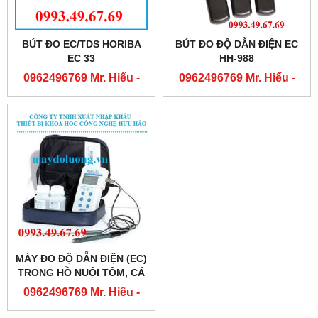
BÚT ĐO EC/TDS HORIBA
BÚT ĐO ĐỘ DẪN ĐIỆN EC
EC 33
HH-988
0962496769 Mr. Hiếu -
0962496769 Mr. Hiếu -
0763556769 Mr. Cường
0763556769 Mr. Cường
MÁY ĐO ĐỘ DẪN ĐIỆN (EC)
TRONG HỒ NUÔI TÔM, CÁ
COND PRO METER
0962496769 Mr. Hiếu -
0763556769 Mr. Cường