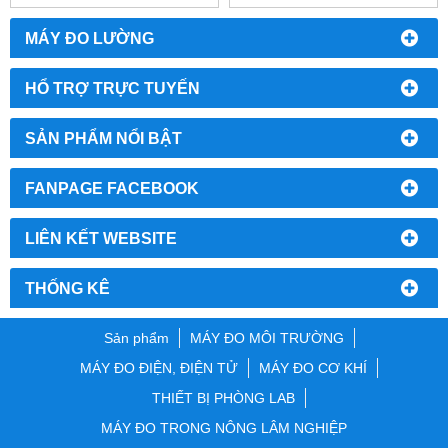
0763556769 Mr. Cường
0763556769 Mr. Cường
MÁY ĐO LƯỜNG
HỔ TRỢ TRỰC TUYẾN
SẢN PHẨM NỔI BẬT
FANPAGE FACEBOOK
LIÊN KẾT WEBSITE
THỐNG KÊ
Sản phẩm
MÁY ĐO MÔI TRƯỜNG
MÁY ĐO ĐIỆN, ĐIỆN TỬ
MÁY ĐO CƠ KHÍ
THIẾT BỊ PHÒNG LAB
MÁY ĐO TRONG NÔNG LÂM NGHIỆP