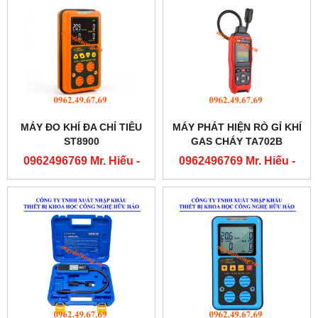
MÁY ĐO KHÍ ĐA CHỈ TIÊU
MÁY PHÁT HIỆN RÒ GỈ KHÍ
ST8900
GAS CHÁY TA702B
0962496769 Mr. Hiếu -
0962496769 Mr. Hiếu -
0763556769 Mr. Cường
0763556769 Mr. Cường