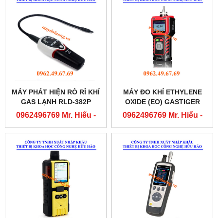
MÁY PHÁT HIỆN RÒ RỈ KHÍ
MÁY ĐO KHÍ ETHYLENE
GAS LẠNH RLD-382P
OXIDE (EO) GASTIGER
2000
0962496769 Mr. Hiếu -
0962496769 Mr. Hiếu -
0763556769 Mr. Cường
0763556769 Mr. Cường