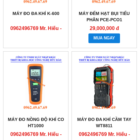
MÁY ĐO ĐA KHÍ K-600
MÁY ĐẾM HẠT BỤI TIỂU
PHÂN PCE-PCO1
0962496769 Mr. Hiếu -
29,000,000 đ
0763556769 Mr. Cường
MUA NGAY
MÁY ĐO NỒNG ĐỘ KHÍ CO
MÁY ĐO ĐA KHÍ CẦM TAY
HT1000
WT8811
0962496769 Mr. Hiếu -
0962496769 Mr. Hiếu -